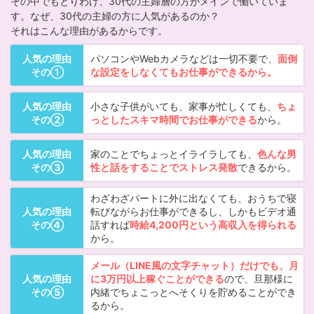
その中でもとりわけ、30代の主婦層の方がメインで働いていま
す。なぜ、30代の主婦の方に人気があるのか？
それはこんな理由があるからです。
人気の理由
パソコンやWebカメラなどは一切不要で、
面倒
その①
な設定をしなくてもお仕事ができるから。
人気の理由
小さな子供がいても、家事が忙しくても、
ちょ
その②
っとしたスキマ時間でお仕事ができる
から。
人気の理由
家のことでちょっとイライラしても、
色んな男
その③
性と話をすることでストレス発散
できるから。
わざわざパートに外に出なくても、おうちで寝
人気の理由
転びながらお仕事ができるし、しかもビデオ通
その④
話すれば
時給4,200円という高収入を得られる
から。
メール（LINE風の文字チャット）だけでも、月
人気の理由
に3万円以上稼ぐことができる
ので、旦那様に
その⑤
内緒でちょこっとへそくりを貯めることができ
るから。